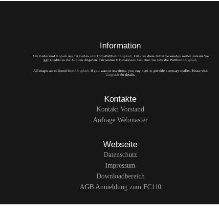
Information
Alle Bilder sind Kopien aus der Bilder- und Foto-Plattform
Unsplash
. Falls Sie diese Bilder verwenden wollen müssen Sie
ggf. Credits an die Autoren Abgeben. Für weitere Informationen besuchen Sie bitte die Plattform
Unsplash
All images are collected from
Unsplash
. If you want to use those, you may need to provide necessary credits. Please visit
Unsplash
for details.
Kontakte
Kontakt Vorstand
Anfrage Webmaster
Webseite
Datenschutz
Impressum
Downloadbereich
AGB Anmeldung zum FC110