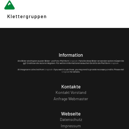
Klettergruppen
Information
Alle Bilder sind Kopien aus der Bilder- und Foto-Plattform
Unsplash
. Falls Sie diese Bilder verwenden wollen müssen Sie
ggf. Credits an die Autoren Abgeben. Für weitere Informationen besuchen Sie bitte die Plattform
Unsplash
All images are collected from
Unsplash
. If you want to use those, you may need to provide necessary credits. Please visit
Unsplash
for details.
Kontakte
Kontakt Vorstand
Anfrage Webmaster
Webseite
Datenschutz
Impressum