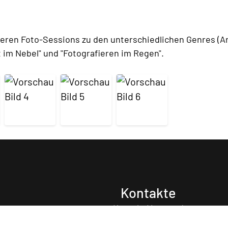
eren Foto-Sessions zu den unterschiedlichen Genres (Arch
 im Nebel" und "Fotografieren im Regen".
Kontakte
Kontakt Vorstand
. Falls Sie diese Bilder
ben. Für weitere
plash
Anfrage Webmaster