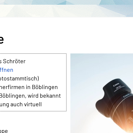
e
s Schröter
öffnen
Fotostammtisch)
nerfirmen in Böblingen
 Böblingen, wird bekannt
ung auch virtuell
uppe