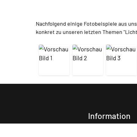
Nachfolgend einige Fotobeispiele aus uns
konkret zu unseren letzten Themen "Licht
Information
Alle Bilder sind Kopien aus der Bilder- und Foto-Plattform
Unsplash
verwenden wollen müssen Sie ggf. Credits an die Autoren Abge
Informationen besuchen Sie bitte die Plattform
Uns