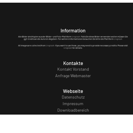
Information
Alle Bilder sind Kopien aus der Bilder- und Foto-Plattform
Unsplash
. Falls Sie diese Bilder verwenden wollen müssen Sie
ggf. Credits an die Autoren Abgeben. Für weitere Informationen besuchen Sie bitte die Plattform
Unsplash
All images are collected from
Unsplash
. If you want to use those, you may need to provide necessary credits. Please visit
Unsplash
for details.
Kontakte
Kontakt Vorstand
Anfrage Webmaster
Webseite
Datenschutz
Impressum
Downloadbereich
AGB Anmeldung zum FC110