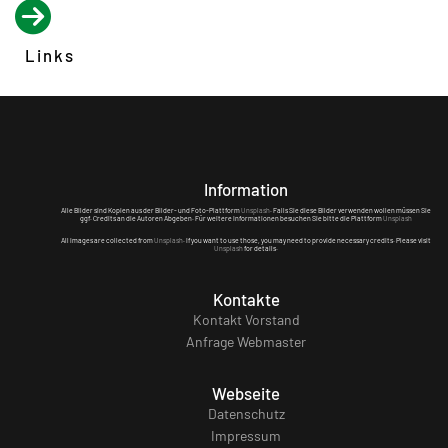
Links
Information
Alle Bilder sind Kopien aus der Bilder- und Foto-Plattform
Unsplash
. Falls Sie diese Bilder verwenden wollen müssen Sie
ggf. Credits an die Autoren Abgeben. Für weitere Informationen besuchen Sie bitte die Plattform
Unsplash
All images are collected from
Unsplash
. If you want to use those, you may need to provide necessary credits. Please visit
Unsplash
for details.
Kontakte
Kontakt Vorstand
Anfrage Webmaster
Webseite
Datenschutz
Impressum